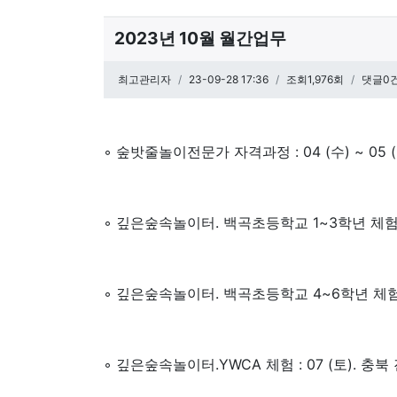
2023년 10월 월간업무
페이지 정보
최고관리자
작성일
23-09-28 17:36
조회1,976회
댓글0
관련링크
본문
◦ 숲밧줄놀이전문가 자격과정 : 04 (수) ~ 05 
◦ 깊은숲속놀이터. 백곡초등학교 1~3학년 체험 : 
◦ 깊은숲속놀이터. 백곡초등학교 4~6학년 체험 :
◦ 깊은숲속놀이터.YWCA 체험 : 07 (토). 충북