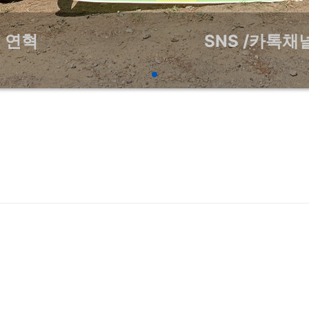
연혁
SNS /카톡채