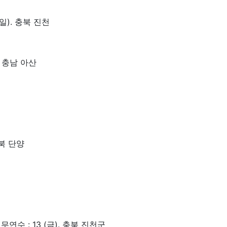
(일). 충북 진천
. 충남 아산
충북 단양
연수 : 13 (금). 충북 진천군