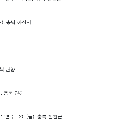
토). 충남 아산시
충북 단양
). 충북 진천
무연수 : 20 (금). 충북 진천군